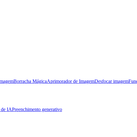
imagem
Borracha Mágica
Aprimorador de Imagem
Desfocar imagem
Fun
 de IA
Preenchimento generativo