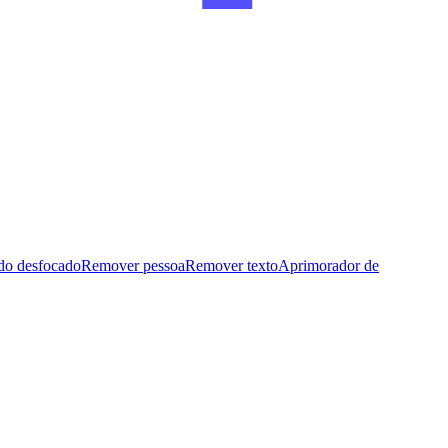
do desfocado
Remover pessoa
Remover texto
Aprimorador de