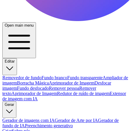
Open main menu
Editar
Removedor de fundo
Fundo branco
Fundo transparente
Ampliador de
imagem
Borracha Mágica
Aprimorador de Imagem
Desfocar
imagem
Fundo desfocado
Remover pessoa
Remover
texto
Aprimorador de Imagem
Redutor de ruído de imagem
Extensor
de imagem com IA
Gerar
Gerador de imagens com IA
Gerador de Arte por IA
Gerador de
fundo de IA
Preenchimento generativo
Criar
Sobre nós