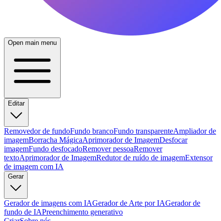
Open main menu
Editar
Removedor de fundo
Fundo branco
Fundo transparente
Ampliador de
imagem
Borracha Mágica
Aprimorador de Imagem
Desfocar
imagem
Fundo desfocado
Remover pessoa
Remover
texto
Aprimorador de Imagem
Redutor de ruído de imagem
Extensor
de imagem com IA
Gerar
Gerador de imagens com IA
Gerador de Arte por IA
Gerador de
fundo de IA
Preenchimento generativo
Criar
Sobre nós