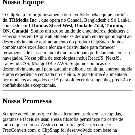
Nossa Equipe
O ClipSnap foi orgulhosamente desenvolvido pela equipe por trás
da TRMedia Inc.
, que opera no Canadá, Bangladesh e Sri Lanka,
com sede em
1 Dundas Street West, Unidade 2554, Toronto,
ON, Canadá.
Somos um grupo unido de engenheiros, designers e
especialistas em IA que atualmente se dedicam em tempo integral ao
desenvolvimento e aprimoramento do produto ClipSnap. Juntos,
combinamos excelência técnica e criatividade para fornecer
ferramentas de classe mundial que funcionam perfeitamente em seu
navegador. Nossa pilha de tecnologias inclui ReactJS, NextJS,
Tailwind CSS, MongoDB e AWS. Seguimos práticas de
desenvolvimento ágil para garantir melhoria contínua, entrega rápida
e uma experiência centrada no usuário. A plataforma é alimentada
por modelos avançados de IA para oferecer desempenho, precisão e
confiabilidade excepcionais.
Nossa Promessa
Sempre acreditamos que ótimas ferramentas devem ser rápidas,
gratuitas e fáceis de usar, e essa filosofia permanece no cerne de
tudo o que criamos. Assim como o ImageResizer.com e o
FreeConvert.com, o ClipSnap foi desenvolvido com base na