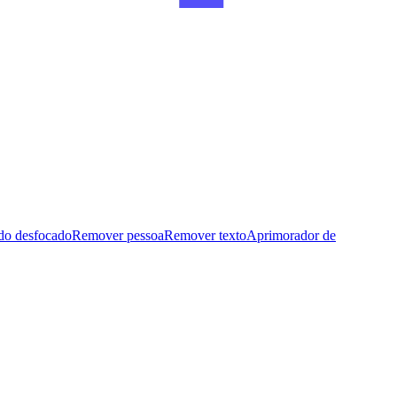
do desfocado
Remover pessoa
Remover texto
Aprimorador de