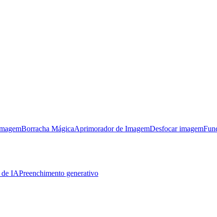
imagem
Borracha Mágica
Aprimorador de Imagem
Desfocar imagem
Fun
 de IA
Preenchimento generativo