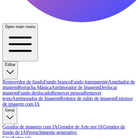
Open main menu
Editar
Removedor de fundo
Fundo branco
Fundo transparente
Ampliador de
imagem
Borracha Mágica
Aprimorador de Imagem
Desfocar
imagem
Fundo desfocado
Remover pessoa
Remover
texto
Aprimorador de Imagem
Redutor de ruído de imagem
Extensor
de imagem com IA
Gerar
Gerador de imagens com IA
Gerador de Arte por IA
Gerador de
fundo de IA
Preenchimento generativo
Criar
Sobre nós