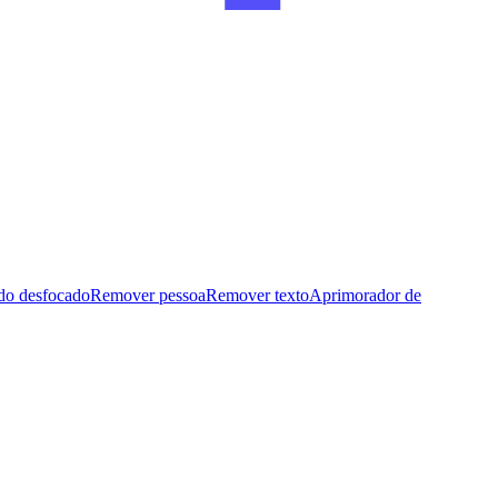
do desfocado
Remover pessoa
Remover texto
Aprimorador de