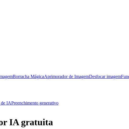
imagem
Borracha Mágica
Aprimorador de Imagem
Desfocar imagem
Fun
 de IA
Preenchimento generativo
r IA gratuita