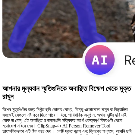
আপনার মূল্যবান স্মৃতিগুলিকে অবাঞ্ছিত বিক্ষেপ থেকে মুক্ত
রাখুন
বিশেষ মুহূর্তগুলির জন্য নিখুঁত ছবি তোলার যোগ্য, কিন্তু এলোমেলো মানুষ বা বিভ্রান্তি
সহজেই সেগুলো নষ্ট করে দিতে পারে। বিয়ে, পারিবারিক অনুষ্ঠান, অথবা ছুটির ছবি যাই
হোক না কেন, এই অবাঞ্ছিত উপাদানগুলি সত্যিকার অর্থে গুরুত্বপূর্ণ বিষয়গুলি থেকে
মনোযোগ সরিয়ে নেয়। ClipSnap-এর AI Person Remover Tool
তাৎক্ষণিকভাবে এটি ঠিক করে দেয়। একটি দ্রুত ব্রাশ এবং ক্লিকের মাধ্যমে, আপনি ছবি