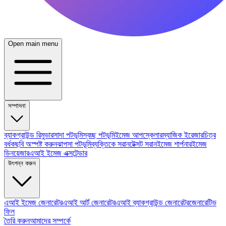
Open main menu
সম্পাদনা
ব্যাকগ্রাউন্ড রিমুভার
সাদা পটভূমি
স্বচ্ছ পটভূমি
ইমেজ আপস্কেলার
ম্যাজিক ইরেজার
চিত্র
বর্ধক
ছবি অস্পষ্ট করুন
ঝাপসা পটভূমি
ব্যক্তিকে সরান
টেক্সট সরান
ইমেজ শার্পনার
ইমেজ
ডিনয়েজার
এআই ইমেজ এক্সটেন্ডার
উৎপন্ন করুন
এআই ইমেজ জেনারেটর
এআই আর্ট জেনারেটর
এআই ব্যাকগ্রাউন্ড জেনারেটর
জেনারেটিভ
ফিল
তৈরি করুন
আমাদের সম্পর্কে