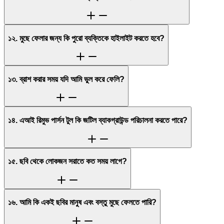
১২. মুছে ফেলার জন্য কি পুরো ব্যক্তিকে হাইলাইট করতে হবে?
১৩. ব্রাশ করার সময় যদি আমি ভুল করে ফেলি?
১৪. এআই রিমুভ পার্সন টুল কি জটিল ব্যাকগ্রাউন্ড পরিচালনা করতে পারে?
১৫. ছবি থেকে লোকজন সরাতে কত সময় লাগে?
১৬. আমি কি একই ছবির মানুষ এবং বস্তু মুছে ফেলতে পারি?