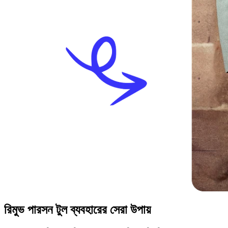
রিমুভ পারসন টুল ব্যবহারের সেরা উপায়