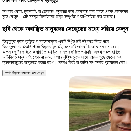
মোবাইল এবং ডেস্কটপ প্রস্তুত
আপনার ফোন, ট্যাবলেট, বা ডেস্কটপ ব্যবহার করে যেকোনো সময় ফটো থেকে লোকেদের
মুছে ফেলুন। এটি সমস্ত ডিভাইসের জন্য সম্পূর্ণরূপে অপ্টিমাইজ করা হয়েছে।
ছবি থেকে অবাঞ্ছিত মানুষদের সেকেন্ডের মধ্যে সরিয়ে ফেলুন
ভিড়যুক্ত ব্যাকগ্রাউন্ড বা ফটোবোম্বার একটি নিখুঁত ছবি নষ্ট করে দিতে পারে।
ক্লিপস্ন্যাপের এআই পার্সন রিমুভার টুল এই সমস্যাটি তাৎক্ষণিকভাবে সমাধান করে।
আপনার ছুটির ছবিতে অপরিচিত ব্যক্তি, রাস্তার ছবিতে পথচারী, অথবা গ্রুপ ছবিতে
অতিরিক্ত মানুষ যাই হোক না কেন, এআই বুদ্ধিমত্তার সাথে তাদের মুছে ফেলে এবং
ব্যাকগ্রাউন্ডের বাস্তবতা বজায় রাখে। কোনও রিশুট বা জটিল সম্পাদনার প্রয়োজন নেই।
পার্সন রিমুভার ব্যবহার করে দেখুন