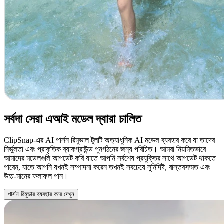
সর্বদা সেরা এআই মডেল দ্বারা চালিত
ClipSnap-এর AI পার্সন রিমুভাল টুলটি অত্যাধুনিক AI মডেল ব্যবহার করে যা তাদের
নির্ভুলতা এবং প্রাকৃতিক ব্যাকগ্রাউন্ড পুনর্গঠনের জন্য পরিচিত। আমরা নিয়মিতভাবে
আমাদের মডেলগুলি আপডেট করি যাতে আপনি সর্বশেষ প্রযুক্তির সাথে আপডেট থাকতে
পারেন, যাতে আপনি যখনই সম্পাদনা করেন তখনই সবচেয়ে সুনির্দিষ্ট, বাস্তবসম্মত এবং
উচ্চ-মানের ফলাফল পান।
পার্সন রিমুভার ব্যবহার করে দেখুন