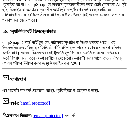
প্রসারিত হয় না। ClipSnap-এর মাধ্যমে ব্যবহারকারীদের দ্বারা তৈরি যেকোনো AI-সৃষ্ট
ছবি, ডিজাইন বা অন্যান্য সৃজনশীল আউটপুট সম্পূর্ণরূপে সেই ব্যবহারকারীদের
মালিকানাধীন এবং ব্যক্তিগত এবং বাণিজ্যিক উভয় উদ্দেশ্যেই অবাধে ব্যবহার, ভাগ এবং
প্রকাশ করা যেতে পারে।
১৬. অ্যাফিলিয়েট ডিসক্লোজার
ClipSnap-এ থার্ড-পার্টি টুল এবং পরিষেবার সুপারিশ বা লিঙ্ক থাকতে পারে। এই
লিঙ্কগুলির মধ্যে কিছু অ্যাফিলিয়েট পার্টনারশিপ হতে পারে যার মাধ্যমে আমরা কমিশন
অর্জন করি। আমরা কেবলমাত্র সেই টুলগুলি সুপারিশ করি যেগুলিতে আমরা সত্যিকার
অর্থে বিশ্বাস করি, তবে ব্যবহারকারীদের যেকোনো কেনাকাটা করার আগে তাদের নিজস্ব
যথাযথ পরীক্ষা-নিরীক্ষা করার জন্য উৎসাহিত করা হচ্ছে।
যোগাযোগ
এই শর্তাবলী সম্পর্কে যেকোনো প্রশ্ন, প্রতিক্রিয়া বা উদ্বেগের জন্য:
সমর্থন:
[email protected]
সাধারণ জিজ্ঞাসা:
[email protected]
সম্পর্কে