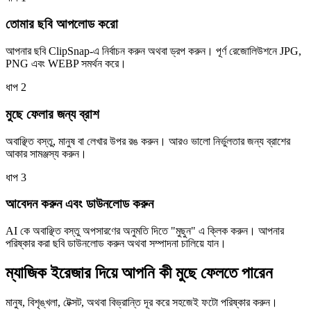
তোমার ছবি আপলোড করো
আপনার ছবি ClipSnap-এ নির্বাচন করুন অথবা ড্রপ করুন। পূর্ণ রেজোলিউশনে JPG,
PNG এবং WEBP সমর্থন করে।
ধাপ
2
মুছে ফেলার জন্য ব্রাশ
অবাঞ্ছিত বস্তু, মানুষ বা লেখার উপর রঙ করুন। আরও ভালো নির্ভুলতার জন্য ব্রাশের
আকার সামঞ্জস্য করুন।
ধাপ
3
আবেদন করুন এবং ডাউনলোড করুন
AI কে অবাঞ্ছিত বস্তু অপসারণের অনুমতি দিতে "মুছুন" এ ক্লিক করুন। আপনার
পরিষ্কার করা ছবি ডাউনলোড করুন অথবা সম্পাদনা চালিয়ে যান।
ম্যাজিক ইরেজার দিয়ে আপনি কী মুছে ফেলতে পারেন
মানুষ, বিশৃঙ্খলা, টেক্সট, অথবা বিভ্রান্তি দূর করে সহজেই ফটো পরিষ্কার করুন।