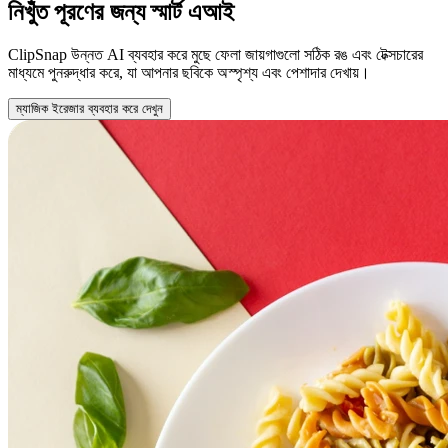
নিখুঁত পূরণের জন্য স্মার্ট এআই
ClipSnap উন্নত AI ব্যবহার করে মুছে ফেলা জায়গাগুলো সঠিক রঙ এবং টেক্সচারের
মাধ্যমে পুনরুদ্ধার করে, যা আপনার ছবিকে অস্পৃশ্য এবং পেশাদার দেখায়।
ম্যাজিক ইরেজার ব্যবহার করে দেখুন