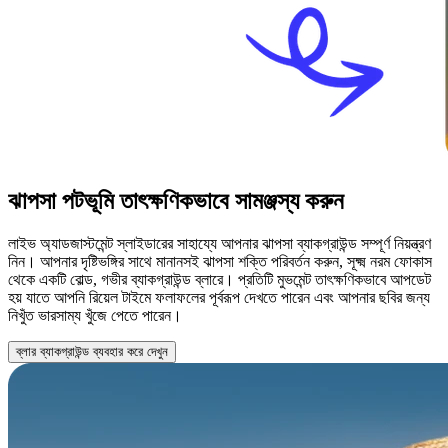
ঝাপসা পটভূমি তাৎক্ষণিকভাবে সামঞ্জস্য করুন
লাইভ অ্যাডজাস্টমেন্ট স্লাইডারের সাহায্যে আপনার ঝাপসা ব্যাকগ্রাউন্ড সম্পূর্ণ নিয়ন্ত্রণ
নিন। আপনার দৃষ্টিভঙ্গির সাথে মানানসই ঝাপসা শক্তি পরিবর্তন করুন, সূক্ষ্ম নরম ফোকাস
থেকে একটি বোল্ড, গভীর ব্যাকগ্রাউন্ড ব্লারে। প্রতিটি মুভমেন্ট তাৎক্ষণিকভাবে আপডেট
হয় যাতে আপনি রিয়েল টাইমে ফলাফলের পূর্বরূপ দেখতে পারেন এবং আপনার ছবির জন্য
নিখুঁত ভারসাম্য খুঁজে পেতে পারেন।
ব্লার ব্যাকগ্রাউন্ড ব্যবহার করে দেখুন