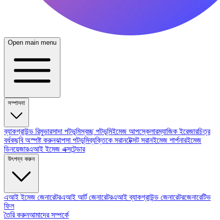
Open main menu
সম্পাদনা
ব্যাকগ্রাউন্ড রিমুভার
সাদা পটভূমি
স্বচ্ছ পটভূমি
ইমেজ আপস্কেলার
ম্যাজিক ইরেজার
চিত্র
বর্ধক
ছবি অস্পষ্ট করুন
ঝাপসা পটভূমি
ব্যক্তিকে সরান
টেক্সট সরান
ইমেজ শার্পনার
ইমেজ
ডিনয়েজার
এআই ইমেজ এক্সটেন্ডার
উৎপন্ন করুন
এআই ইমেজ জেনারেটর
এআই আর্ট জেনারেটর
এআই ব্যাকগ্রাউন্ড জেনারেটর
জেনারেটিভ
ফিল
তৈরি করুন
আমাদের সম্পর্কে