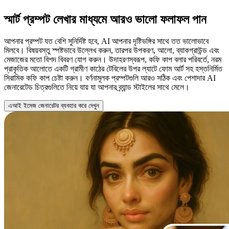
স্মার্ট প্রম্পট লেখার মাধ্যমে আরও ভালো ফলাফল পান
আপনার প্রম্পট যত বেশি সুনির্দিষ্ট হবে, AI আপনার দৃষ্টিভঙ্গির সাথে তত ভালোভাবে
মিলবে। বিষয়বস্তু স্পষ্টভাবে উল্লেখ করুন, তারপর উপকরণ, আলো, ব্যাকগ্রাউন্ড এবং
মেজাজের মতো বিশদ বিবরণ যোগ করুন। উদাহরণস্বরূপ, কফি কাপ বলার পরিবর্তে, নরম
প্রাকৃতিক আলোতে একটি গ্রামীণ কাঠের টেবিলের উপর ল্যাটে ফোম আর্ট সহ হস্তনির্মিত
সিরামিক কফি কাপ চেষ্টা করুন। বর্ণনামূলক প্রম্পটগুলি আরও সঠিক এবং পেশাদার AI
জেনারেটেড চিত্রগুলিতে নিয়ে যায় যা আপনার ব্র্যান্ড স্টাইলের সাথে মেলে।
এআই ইমেজ জেনারেটর ব্যবহার করে দেখুন