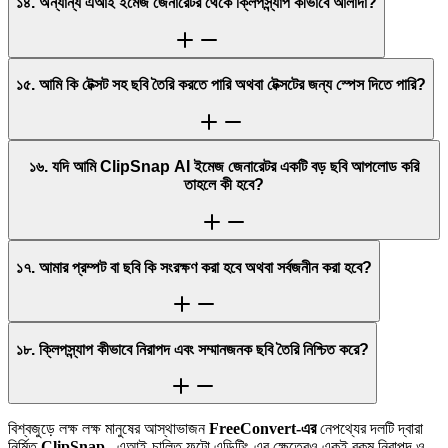
১৪. অন্যান্য এআই ইমেজ জেনারেটর থেকে ক্লিপস্ন্যাপ কীভাবে আলাদা?
১৫. আমি কি টেক্সট সহ ছবি তৈরি করতে পারি অথবা টেক্সটের জন্য স্পেস দিতে পারি?
১৬. যদি আমি ClipSnap AI ইমেজ জেনারেটর একটি বড় ছবি আপলোড করি
তাহলে কী হবে?
১৭. আমার প্রম্পট বা ছবি কি সংরক্ষণ করা হবে অথবা সর্বজনীন করা হবে?
১৮. ক্লিপস্ন্যাপ কীভাবে নিরাপদ এবং সম্মানজনক ছবি তৈরি নিশ্চিত করে?
বিশ্বজুড়ে লক্ষ লক্ষ মানুষের আস্থাভাজন
FreeConvert-এর
নেপথ্যের দলটি দ্বারা
নির্মিত
ClipSnap
, এআই-চালিত ফটো এডিটিং-এর ক্ষেত্রেও একই রকম নিরাপদ ও