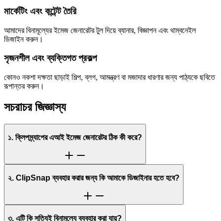
মার্কেটিং এবং কন্টেন্ট তৈরি
আমাদের বিনামূল্যের ইমেজ জেনারেটর টুল দিয়ে ব্যানার, বিজ্ঞাপন এবং থাম্বনেইল
ডিজাইন করুন।
সৃজনশীল এবং ব্যক্তিগত প্রকল্প
কোনও নকশা দক্ষতা ছাড়াই শিল্প, ব্লগ, আমন্ত্রণ বা মজাদার ধারণার জন্য পাঠ্যকে ছবিতে
রূপান্তর করুন।
সচরাচর জিজ্ঞাস্য
১. ক্লিপস্ন্যাপের এআই ইমেজ জেনারেটর ঠিক কী করে?
২. ClipSnap ব্যবহার করার জন্য কি আমাকে ডিজাইনার হতে হবে?
৩. এটি কি সত্যিই বিনামূল্যে ব্যবহার করা যায়?