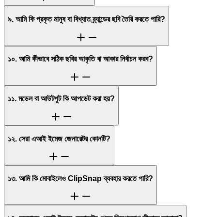
৯. আমি কি প্রকৃত মানুষ বা বিখ্যাত ব্র্যান্ডের ছবি তৈরি করতে পারি?
১০. আমি কীভাবে সঠিক ছবির আকৃতি বা আকার নির্বাচন করব?
১১. মডেল বা আউটপুট কি আপডেট করা হয়?
১২. সেরা এআই ইমেজ জেনারেটর কোনটি?
১৩. আমি কি মোবাইলেও ClipSnap ব্যবহার করতে পারি?