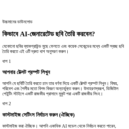
উচ্চমানের ডাউনলোড
কিভাবে AI-জেনারেটেড ছবি তৈরি করবেন?
যেকোনো ছবির ব্যাকগ্রাউন্ড মুছে ফেলতে এবং কয়েক সেকেন্ডের মধ্যে একটি স্বচ্ছ ছবি
তৈরি করতে এই ৩টি দ্রুত ধাপ অনুসরণ করুন।
ধাপ
1
আপনার টেক্সট প্রম্পট লিখুন
আপনি যে ছবিটি তৈরি করতে চান তার বর্ণনা দিয়ে একটি টেক্সট প্রম্পট লিখুন। বিষয়,
পরিবেশ এবং শৈলীর মতো বিশদ বিবরণ অন্তর্ভুক্ত করুন। উদাহরণস্বরূপ, ডিজিটাল
পেইন্টিং স্টাইলে একটি রাজকীয় প্রাসাদে মুকুট পরা একটি রাজকীয় সিংহ।
ধাপ
2
কাস্টমাইজ সেটিংস নির্বাচন করুন (ঐচ্ছিক)
কাস্টমাইজ করা ঐচ্ছিক। আপনি একাধিক AI মডেল থেকে নির্বাচন করতে পারেন,