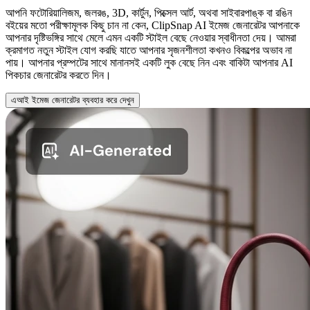
আপনি ফটোরিয়ালিজম, জলরঙ, 3D, কার্টুন, পিক্সেল আর্ট, অথবা সাইবারপাঙ্ক বা রঙিন
বইয়ের মতো পরীক্ষামূলক কিছু চান না কেন, ClipSnap AI ইমেজ জেনারেটর আপনাকে
আপনার দৃষ্টিভঙ্গির সাথে মেলে এমন একটি স্টাইল বেছে নেওয়ার স্বাধীনতা দেয়। আমরা
ক্রমাগত নতুন স্টাইল যোগ করছি যাতে আপনার সৃজনশীলতা কখনও বিকল্পের অভাব না
পায়। আপনার প্রম্পটের সাথে মানানসই একটি লুক বেছে নিন এবং বাকিটা আপনার AI
পিকচার জেনারেটর করতে দিন।
এআই ইমেজ জেনারেটর ব্যবহার করে দেখুন