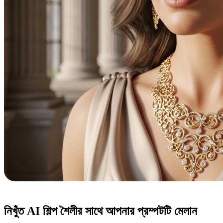
নিখুঁত AI শিল্প শৈলীর সাথে আপনার প্রম্পটটি মেলান