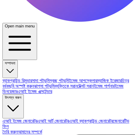
Open main menu
সম্পাদনা
ব্যাকগ্রাউন্ড রিমুভার
সাদা পটভূমি
স্বচ্ছ পটভূমি
ইমেজ আপস্কেলার
ম্যাজিক ইরেজার
চিত্র
বর্ধক
ছবি অস্পষ্ট করুন
ঝাপসা পটভূমি
ব্যক্তিকে সরান
টেক্সট সরান
ইমেজ শার্পনার
ইমেজ
ডিনয়েজার
এআই ইমেজ এক্সটেন্ডার
উৎপন্ন করুন
এআই ইমেজ জেনারেটর
এআই আর্ট জেনারেটর
এআই ব্যাকগ্রাউন্ড জেনারেটর
জেনারেটিভ
ফিল
তৈরি করুন
আমাদের সম্পর্কে