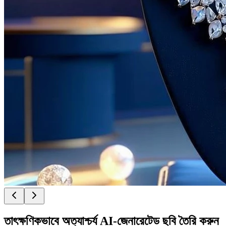
তাৎক্ষণিকভাবে অত্যাশ্চর্য AI-জেনারেটেড ছবি তৈরি করুন