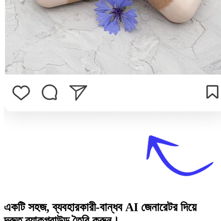
একটি সহজ, ব্যবহারকারী-বান্ধব AI জেনারেটর দিয়ে
দ্রুত ব্যাকগ্রাউন্ড তৈরি করুন।