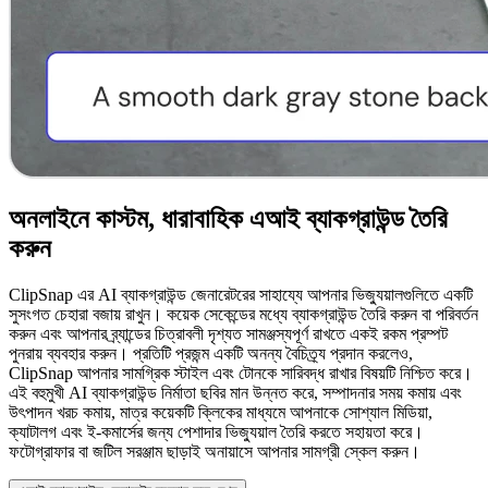
অনলাইনে কাস্টম, ধারাবাহিক এআই ব্যাকগ্রাউন্ড তৈরি
করুন
ClipSnap এর AI ব্যাকগ্রাউন্ড জেনারেটরের সাহায্যে আপনার ভিজ্যুয়ালগুলিতে একটি
সুসংগত চেহারা বজায় রাখুন। কয়েক সেকেন্ডের মধ্যে ব্যাকগ্রাউন্ড তৈরি করুন বা পরিবর্তন
করুন এবং আপনার ব্র্যান্ডের চিত্রাবলী দৃশ্যত সামঞ্জস্যপূর্ণ রাখতে একই রকম প্রম্পট
পুনরায় ব্যবহার করুন। প্রতিটি প্রজন্ম একটি অনন্য বৈচিত্র্য প্রদান করলেও,
ClipSnap আপনার সামগ্রিক স্টাইল এবং টোনকে সারিবদ্ধ রাখার বিষয়টি নিশ্চিত করে।
এই বহুমুখী AI ব্যাকগ্রাউন্ড নির্মাতা ছবির মান উন্নত করে, সম্পাদনার সময় কমায় এবং
উৎপাদন খরচ কমায়, মাত্র কয়েকটি ক্লিকের মাধ্যমে আপনাকে সোশ্যাল মিডিয়া,
ক্যাটালগ এবং ই-কমার্সের জন্য পেশাদার ভিজ্যুয়াল তৈরি করতে সহায়তা করে।
ফটোগ্রাফার বা জটিল সরঞ্জাম ছাড়াই অনায়াসে আপনার সামগ্রী স্কেল করুন।