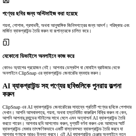
পণ্যের ছবির জন্য অপ্টিমাইজ করা হয়েছে
গয়না, পোশাক, প্রসাধনী, অথবা আনুষাঙ্গিক জিনিসপত্রের জন্য আদর্শ। পরিষ্কার এবং
মার্জিত ব্যাকগ্রাউন্ড তৈরি করুন যা রূপান্তরকে চালিত করে।
যেকোনো ডিভাইসে অনলাইনে কাজ করে
কোনও অ্যাপের প্রয়োজন নেই। আপনার ডেস্কটপ বা মোবাইল ব্রাউজার থেকে
অনলাইনে ClipSnap এর ব্যাকগ্রাউন্ড জেনারেটর ব্যবহার করুন।
AI ব্যাকগ্রাউন্ড সহ পণ্যের ছবিগুলিকে পুনরায় কল্পনা
করুন
ClipSnap এর AI ব্যাকগ্রাউন্ড জেনারেটরের সাহায্যে প্রতিটি পণ্যের ছবিকে পেশাদার
দেখান। আপনি আসবাবপত্র, গয়না, অথবা হস্তনির্মিত কারুশিল্প বিক্রি করুন না কেন,
আপনি আপনার ব্র্যান্ডের স্টাইলের সাথে মেলে এমন অত্যাশ্চর্য AI ব্যাকগ্রাউন্ড তৈরি
করতে পারেন। আপনার ছবি আপলোড করুন, দৃশ্যটি বর্ণনা করুন এবং আমাদের স্মার্ট
ব্যাকগ্রাউন্ড মেকার তাৎক্ষণিকভাবে একটি বাস্তবসম্মত ব্যাকগ্রাউন্ড তৈরি করবে যা
আপনার পণ্যকে আরও উন্নত করবে। এই AI ব্যাকগ্রাউন্ড চেঞ্জার অনলাইনে নতুন