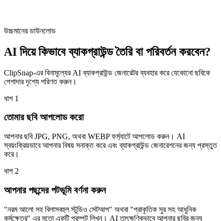
উচ্চমানের ডাউনলোড
AI দিয়ে কিভাবে ব্যাকগ্রাউন্ড তৈরি বা পরিবর্তন করবেন?
ClipSnap-এর বিনামূল্যের AI ব্যাকগ্রাউন্ড জেনারেটর ব্যবহার করে যেকোনো ছবিকে
পেশাদার দৃশ্যে পরিণত করুন।
ধাপ
1
তোমার ছবি আপলোড করো
আপনার ছবি JPG, PNG, অথবা WEBP ফর্ম্যাটে আপলোড করুন। AI
স্বয়ংক্রিয়ভাবে আপনার বিষয় সনাক্ত করে এবং ব্যাকগ্রাউন্ড জেনারেশনের জন্য প্রস্তুত
করে।
ধাপ
2
আপনার পছন্দের পটভূমি বর্ণনা করুন
"নরম আলো সহ বিলাসবহুল স্টুডিও সেটআপ" অথবা "প্রাকৃতিক সুর সহ আধুনিক
কর্মক্ষেত্র" এর মতো একটি প্রম্পট লিখুন। AI তাৎক্ষণিকভাবে আপনার ছবির জন্য