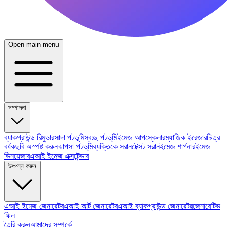
Open main menu
সম্পাদনা
ব্যাকগ্রাউন্ড রিমুভার
সাদা পটভূমি
স্বচ্ছ পটভূমি
ইমেজ আপস্কেলার
ম্যাজিক ইরেজার
চিত্র
বর্ধক
ছবি অস্পষ্ট করুন
ঝাপসা পটভূমি
ব্যক্তিকে সরান
টেক্সট সরান
ইমেজ শার্পনার
ইমেজ
ডিনয়েজার
এআই ইমেজ এক্সটেন্ডার
উৎপন্ন করুন
এআই ইমেজ জেনারেটর
এআই আর্ট জেনারেটর
এআই ব্যাকগ্রাউন্ড জেনারেটর
জেনারেটিভ
ফিল
তৈরি করুন
আমাদের সম্পর্কে