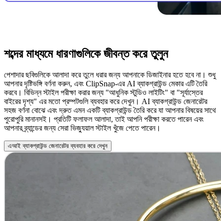
শব্দের মাধ্যমে ধারণাগুলিকে জীবন্ত করে তুলুন
পেশাদার ছবিগুলিকে আলাদা করে তুলে ধরার জন্য আপনাকে ডিজাইনার হতে হবে না। শুধু
আপনার দৃষ্টিভঙ্গি বর্ণনা করুন, এবং ClipSnap-এর AI ব্যাকগ্রাউন্ড মেকার এটি তৈরি
করবে। বিভিন্ন স্টাইল পরীক্ষা করার জন্য "আধুনিক স্টুডিও লাইটিং" বা "সূর্যাস্তের
বাইরের দৃশ্য" এর মতো প্রম্পটগুলি ব্যবহার করে দেখুন। AI ব্যাকগ্রাউন্ড জেনারেটর
সহজ বর্ণনা বোঝে এবং দ্রুত এমন একটি ব্যাকগ্রাউন্ড তৈরি করে যা আপনার বিষয়ের সাথে
পুরোপুরি মানানসই। প্রতিটি ফলাফল আলাদা, তাই আপনি পরীক্ষা করতে পারেন এবং
আপনার ব্র্যান্ডের জন্য সেরা ভিজ্যুয়াল স্টাইল খুঁজে পেতে পারেন।
এআই ব্যাকগ্রাউন্ড জেনারেটর ব্যবহার করে দেখুন