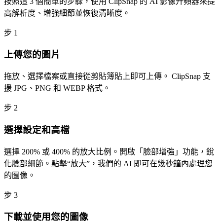
按照這 3 個簡單的步驟，使用 ClipSnap 的 AI 影像升頻器來提
高解析度、增強細節並恢復清晰度。
步
1
上傳您的圖片
拖放、選擇檔案或直接從剪貼簿貼上即可上傳。 ClipSnap 支
援 JPG、PNG 和 WEBP 格式。
步
2
選擇設定和高檔
選擇 200% 或 400% 的放大比例。開啟「臉部增強」功能，銳
化臉部細節。點擊“放大”，我們的 AI 即可在幾秒鐘內處理您
的圖像。
步
3
下載並使用您的圖像