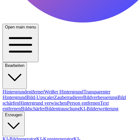
Open main menu
Bearbeiten
Hintergrundentferner
Weißer Hintergrund
Transparenter
Hintergrund
Bild-Upscaler
Zauberradierer
Bildverbesserung
Bild
schärfen
Hintergrund verwischen
Person entfernen
Text
entfernen
Bildschärfer
Bildentrauschung
KI-Bilderweiterung
Erzeugen
KI-Bildgenerator
KI-Kunstgenerator
KI-