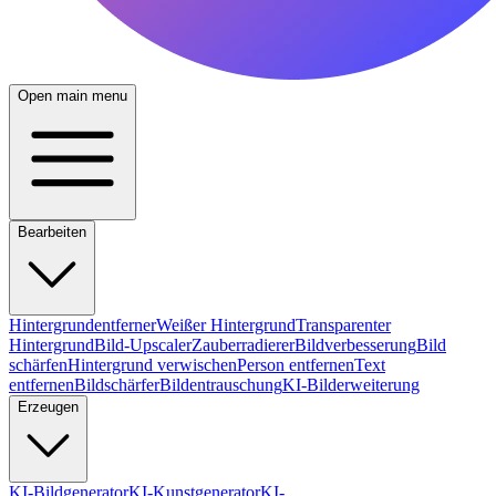
Open main menu
Bearbeiten
Hintergrundentferner
Weißer Hintergrund
Transparenter
Hintergrund
Bild-Upscaler
Zauberradierer
Bildverbesserung
Bild
schärfen
Hintergrund verwischen
Person entfernen
Text
entfernen
Bildschärfer
Bildentrauschung
KI-Bilderweiterung
Erzeugen
KI-Bildgenerator
KI-Kunstgenerator
KI-