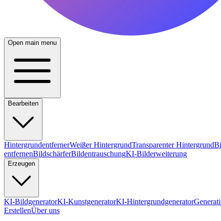
Open main menu
Bearbeiten
Hintergrundentferner
Weißer Hintergrund
Transparenter Hintergrund
Bi
entfernen
Bildschärfer
Bildentrauschung
KI-Bilderweiterung
Erzeugen
KI-Bildgenerator
KI-Kunstgenerator
KI-Hintergrundgenerator
Generati
Erstellen
Über uns