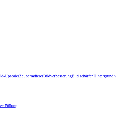
ld-Upscaler
Zauberradierer
Bildverbesserung
Bild schärfen
Hintergrund 
ve Füllung