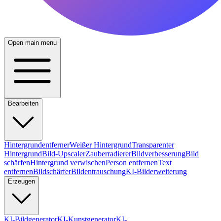
Open main menu
Bearbeiten
Hintergrundentferner
Weißer Hintergrund
Transparenter
Hintergrund
Bild-Upscaler
Zauberradierer
Bildverbesserung
Bild
schärfen
Hintergrund verwischen
Person entfernen
Text
entfernen
Bildschärfer
Bildentrauschung
KI-Bilderweiterung
Erzeugen
KI-Bildgenerator
KI-Kunstgenerator
KI-