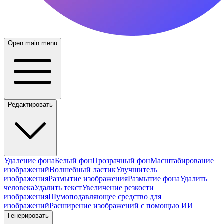
Open main menu
Редактировать
Удаление фона
Белый фон
Прозрачный фон
Масштабирование
изображений
Волшебный ластик
Улучшитель
изображения
Размытие изображения
Размытие фона
Удалить
человека
Удалить текст
Увеличение резкости
изображения
Шумоподавляющее средство для
изображений
Расширение изображений с помощью ИИ
Генерировать