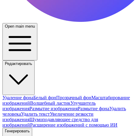
Open main menu
Редактировать
Удаление фона
Белый фон
Прозрачный фон
Масштабирование
изображений
Волшебный ластик
Улучшитель
изображения
Размытие изображения
Размытие фона
Удалить
человека
Удалить текст
Увеличение резкости
изображения
Шумоподавляющее средство для
изображений
Расширение изображений с помощью ИИ
Генерировать