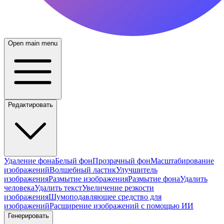
Open main menu
Редактировать
Удаление фона
Белый фон
Прозрачный фон
Масштабирование
изображений
Волшебный ластик
Улучшитель
изображения
Размытие изображения
Размытие фона
Удалить
человека
Удалить текст
Увеличение резкости
изображения
Шумоподавляющее средство для
изображений
Расширение изображений с помощью ИИ
Генерировать