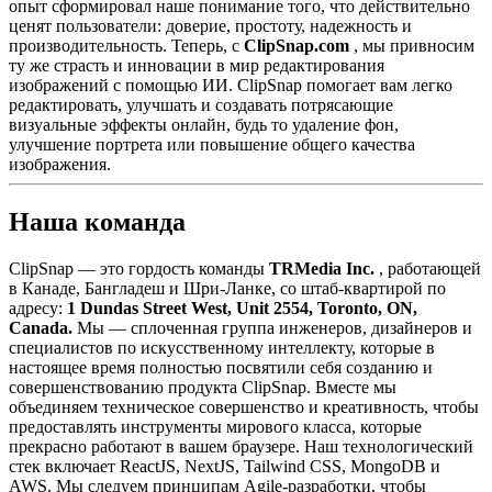
опыт сформировал наше понимание того, что действительно
ценят пользователи: доверие, простоту, надежность и
производительность. Теперь, с
ClipSnap.com
, мы привносим
ту же страсть и инновации в мир редактирования
изображений с помощью ИИ. ClipSnap помогает вам легко
редактировать, улучшать и создавать потрясающие
визуальные эффекты онлайн, будь то удаление фон,
улучшение портрета или повышение общего качества
изображения.
Наша команда
ClipSnap — это гордость команды
TRMedia Inc.
, работающей
в Канаде, Бангладеш и Шри-Ланке, со штаб-квартирой по
адресу:
1 Dundas Street West, Unit 2554, Toronto, ON,
Canada.
Мы — сплоченная группа инженеров, дизайнеров и
специалистов по искусственному интеллекту, которые в
настоящее время полностью посвятили себя созданию и
совершенствованию продукта ClipSnap. Вместе мы
объединяем техническое совершенство и креативность, чтобы
предоставлять инструменты мирового класса, которые
прекрасно работают в вашем браузере. Наш технологический
стек включает ReactJS, NextJS, Tailwind CSS, MongoDB и
AWS. Мы следуем принципам Agile-разработки, чтобы