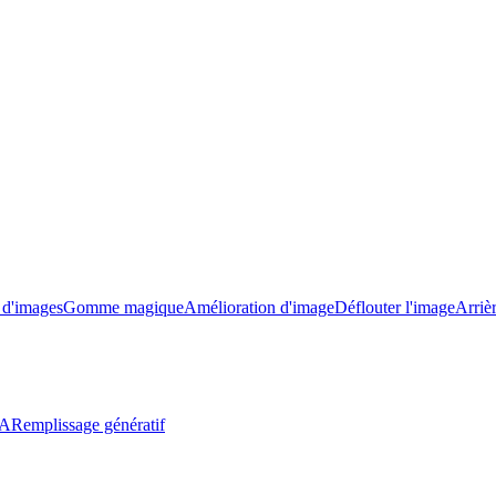
e d'images
Gomme magique
Amélioration d'image
Déflouter l'image
Arriè
IA
Remplissage génératif