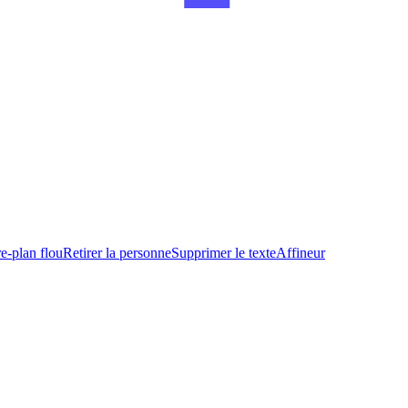
re-plan flou
Retirer la personne
Supprimer le texte
Affineur