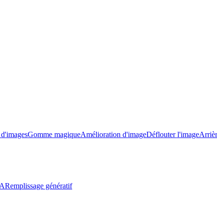
e d'images
Gomme magique
Amélioration d'image
Déflouter l'image
Arriè
IA
Remplissage génératif