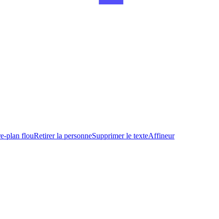
re-plan flou
Retirer la personne
Supprimer le texte
Affineur