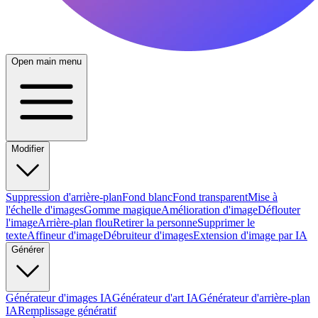
Open main menu
Modifier
Suppression d'arrière-plan
Fond blanc
Fond transparent
Mise à
l'échelle d'images
Gomme magique
Amélioration d'image
Déflouter
l'image
Arrière-plan flou
Retirer la personne
Supprimer le
texte
Affineur d'image
Débruiteur d'images
Extension d'image par IA
Générer
Générateur d'images IA
Générateur d'art IA
Générateur d'arrière-plan
IA
Remplissage génératif