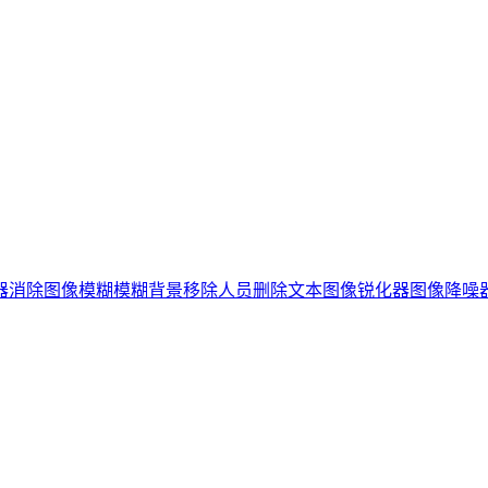
器
消除图像模糊
模糊背景
移除人员
删除文本
图像锐化器
图像降噪