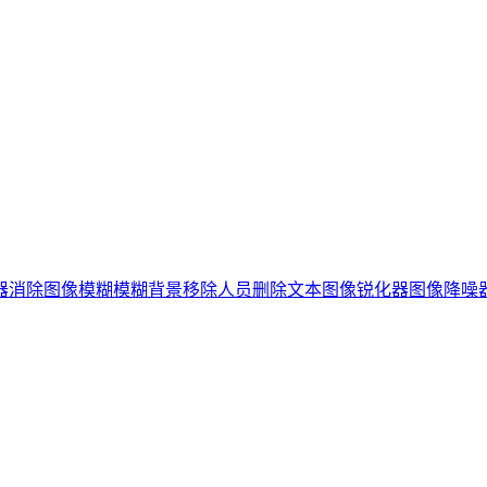
器
消除图像模糊
模糊背景
移除人员
删除文本
图像锐化器
图像降噪