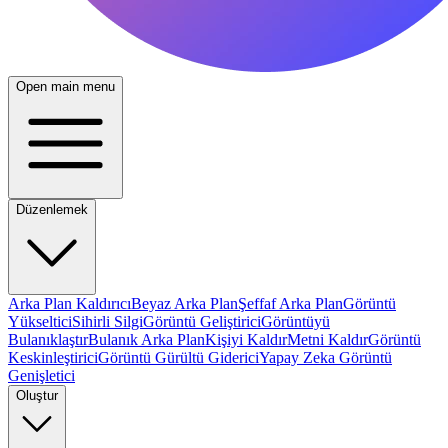
Open main menu
Düzenlemek
Arka Plan Kaldırıcı
Beyaz Arka Plan
Şeffaf Arka Plan
Görüntü
Yükseltici
Sihirli Silgi
Görüntü Geliştirici
Görüntüyü
Bulanıklaştır
Bulanık Arka Plan
Kişiyi Kaldır
Metni Kaldır
Görüntü
Keskinleştirici
Görüntü Gürültü Giderici
Yapay Zeka Görüntü
Genişletici
Oluştur