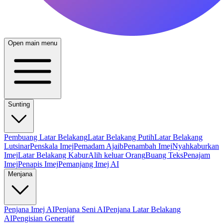
Open main menu
Sunting
Pembuang Latar Belakang
Latar Belakang Putih
Latar Belakang
Lutsinar
Penskala Imej
Pemadam Ajaib
Penambah Imej
Nyahkaburkan
Imej
Latar Belakang Kabur
Alih keluar Orang
Buang Teks
Penajam
Imej
Penapis Imej
Pemanjang Imej AI
Menjana
Penjana Imej AI
Penjana Seni AI
Penjana Latar Belakang
AI
Pengisian Generatif