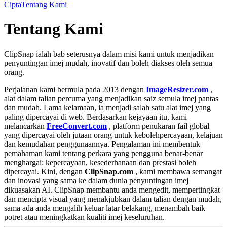
Cipta
Tentang Kami
Tentang Kami
ClipSnap ialah bab seterusnya dalam misi kami untuk menjadikan
penyuntingan imej mudah, inovatif dan boleh diakses oleh semua
orang.
Perjalanan kami bermula pada 2013 dengan
ImageResizer.com
,
alat dalam talian percuma yang menjadikan saiz semula imej pantas
dan mudah. Lama kelamaan, ia menjadi salah satu alat imej yang
paling dipercayai di web. Berdasarkan kejayaan itu, kami
melancarkan
FreeConvert.com
, platform penukaran fail global
yang dipercayai oleh jutaan orang untuk kebolehpercayaan, kelajuan
dan kemudahan penggunaannya. Pengalaman ini membentuk
pemahaman kami tentang perkara yang pengguna benar-benar
menghargai: kepercayaan, kesederhanaan dan prestasi boleh
dipercayai. Kini, dengan
ClipSnap.com
, kami membawa semangat
dan inovasi yang sama ke dalam dunia penyuntingan imej
dikuasakan AI. ClipSnap membantu anda mengedit, mempertingkat
dan mencipta visual yang menakjubkan dalam talian dengan mudah,
sama ada anda mengalih keluar latar belakang, menambah baik
potret atau meningkatkan kualiti imej keseluruhan.