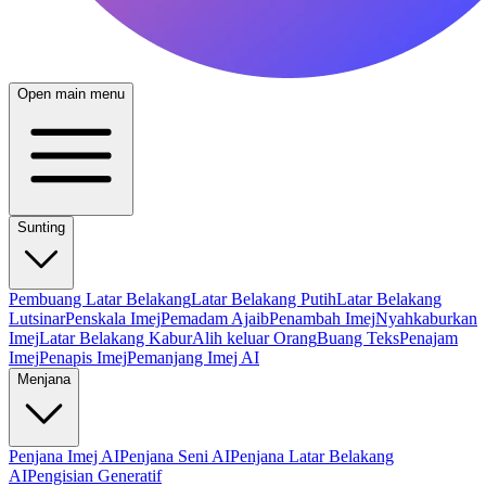
Open main menu
Sunting
Pembuang Latar Belakang
Latar Belakang Putih
Latar Belakang
Lutsinar
Penskala Imej
Pemadam Ajaib
Penambah Imej
Nyahkaburkan
Imej
Latar Belakang Kabur
Alih keluar Orang
Buang Teks
Penajam
Imej
Penapis Imej
Pemanjang Imej AI
Menjana
Penjana Imej AI
Penjana Seni AI
Penjana Latar Belakang
AI
Pengisian Generatif