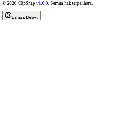
©
2026
ClipSnap
v
1.0.0
.
Semua hak terpelihara
.
Bahasa Melayu