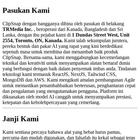
Pasukan Kami
ClipSnap dengan bangganya dibina oleh pasukan di belakang
TRMedia Inc.
, beroperasi dari Kanada, Bangladesh dan Sri
Lanka, dengan ibu pejabat kami di
1 Dundas Street West, Unit
2554, Toronto, ON, Kanada.
Kami ialah sekumpulan jurutera,
pereka bentuk dan pakar AI yang rapat yang kini berdedikasi
sepenuh masa untuk membina dan menambah baik produk
ClipSnap. Bersama-sama, kami menggabungkan kecemerlangan
teknikal dan kreativiti untuk menyampaikan alatan bertaraf dunia
yang berfungsi dengan baik dalam penyemak imbas anda. Tindanan
teknologi kami termasuk ReactJS, NextJS, Tailwind CSS,
MongoDB dan AWS. Kami mengikuti amalan pembangunan Agile
untuk memastikan penambahbaikan berterusan, penghantaran cepat
dan pengalaman yang mengutamakan pengguna. Platform ini
dikuasakan oleh model AI canggih untuk menyampaikan prestasi,
ketepatan dan kebolehpercayaan yang cemerlang.
Janji Kami
Kami sentiasa percaya bahawa alat yang hebat harus pantas,
percuma dan mudah digunakan, dan falsafah itu kekal sebagai teras