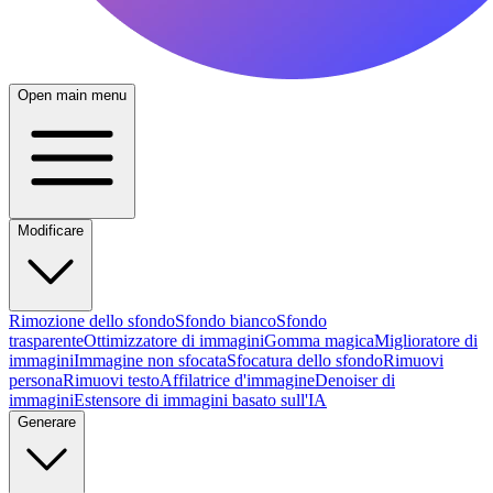
Open main menu
Modificare
Rimozione dello sfondo
Sfondo bianco
Sfondo
trasparente
Ottimizzatore di immagini
Gomma magica
Miglioratore di
immagini
Immagine non sfocata
Sfocatura dello sfondo
Rimuovi
persona
Rimuovi testo
Affilatrice d'immagine
Denoiser di
immagini
Estensore di immagini basato sull'IA
Generare