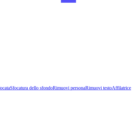
ocata
Sfocatura dello sfondo
Rimuovi persona
Rimuovi testo
Affilatrice