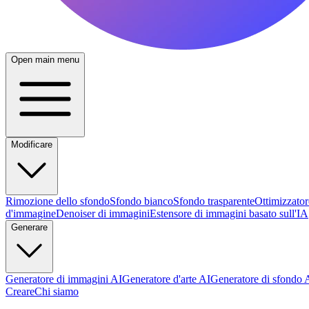
Open main menu
Modificare
Rimozione dello sfondo
Sfondo bianco
Sfondo trasparente
Ottimizzator
d'immagine
Denoiser di immagini
Estensore di immagini basato sull'IA
Generare
Generatore di immagini AI
Generatore d'arte AI
Generatore di sfondo 
Creare
Chi siamo