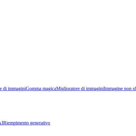
e di immagini
Gomma magica
Miglioratore di immagini
Immagine non sf
AI
Riempimento generativo