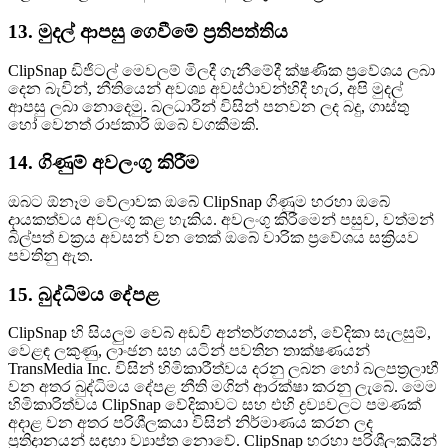
13. මුදල් ආපසු ගෙවීමේ ප්‍රතිපත්තිය
ClipSnap ඩිජිටල් මෙවලම් මිලදී ගැනීමේදී ක්ෂණික ප්‍රවේශය ලබා
දෙන බැවින්, නීතියෙන් අවශ්‍ය අවස්ථාවන්හිදී හැර, අපි මුදල්
ආපසු ලබා නොදෙමු. බලධාරීන් විසින් පනවන ලද බදු, ගාස්තු
හෝ වෙනත් රාජකාරි ඔබේ වගකීමකි.
14. ගිණුම් අවලංගු කිරීම
ඔබට ඕනෑම වේලාවක ඔබේ ClipSnap ගිණුම හරහා ඔබේ
දායකත්වය අවලංගු කළ හැකිය. අවලංගු කිරීමෙන් පසුව, වත්මන්
බිල්පත් චක්‍රය අවසන් වන තෙක් ඔබේ වාරික ප්‍රවේශය සක්‍රියව
පවතිනු ඇත.
15. බුද්ධිමය දේපළ
ClipSnap හි සියලුම වෙබ් අඩවි අන්තර්ගතයන්, වේදිකා සැලසුම්,
වෙළඳ ලකුණු, ලාංඡන සහ යටින් පවතින තාක්ෂණයන්
TransMedia Inc. විසින් හිමිකාරීත්වය දරනු ලබන හෝ බලපත්‍රලාභී
වන අතර බුද්ධිමය දේපළ නීති මගින් ආරක්ෂා කරනු ලැබේ. මෙම
හිමිකාරිත්වය ClipSnap වේදිකාවට සහ එහි ද්‍රව්‍යවලට පමණක්
අදාළ වන අතර පරිශීලකයා විසින් නිර්මාණය කරන ලද
ප්‍රතිදානයන් සඳහා ව්‍යාප්ත නොවේ. ClipSnap හරහා පරිශීලකයින්