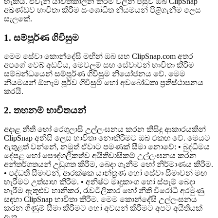
හැකිය. එවැනි යාවත්කාලීන කිරීම් වලින් පසුව ඔබ ClipSnap
අඛණ්ඩව භාවිතා කිරීම සංශෝධිත නියමයන් පිළිගැනීම ලෙස
සැලකේ.
1. සම්පූර්ණ ගිවිසුම
මෙම සේවා කොන්දේසි මඟින් ඔබ සහ ClipSnap.com අතර
අපගේ වෙබ් අඩවිය, මෙවලම් සහ සේවාවන් භාවිතා කිරීම
සම්බන්ධයෙන් සම්පූර්ණ ගිවිසුම නියෝජනය වේ. මෙම
නියමයන් ඕනෑම පූර්ව ගිවිසුම් හෝ අවබෝධතා ප්‍රතිස්ථාපනය
කරයි.
2. තහනම් භාවිතයන්
අදාළ නීති හෝ රෙගුලාසි උල්ලංඝනය කරන කිසිදු ආකාරයකින්
ClipSnap අනිසි ලෙස භාවිතා නොකිරීමට ඔබ එකඟ වේ. මෙයට
ඇතුළත් වන්නේ, නමුත් ඒවාට පමණක් සීමා නොවේ: • බුද්ධිමය
දේපළ හෝ පෞද්ගලිකත්ව අයිතිවාසිකම් උල්ලංඝනය කරන
අන්තර්ගතයන් උඩුගත කිරීම, බෙදා ගැනීම හෝ නිර්මාණය කිරීම.
• පද්ධති සීමාවන්, ආරක්ෂක යාන්ත්‍රණ හෝ සේවා සීමාවන් මඟ
හැරීමට උත්සාහ කිරීම. • අනිෂ්ට මෘදුකාංග හෝ ස්පෑම් බෙදා
හැරීම ඇතුළුව හානිකර, රැවටිලිකාර හෝ නීති විරෝධී අරමුණු
සඳහා ClipSnap භාවිතා කිරීම. මෙම කොන්දේසි උල්ලංඝනය
කරන ගිණුම් සීමා කිරීමට හෝ අවසන් කිරීමට අපට අයිතියක්
ඇත.