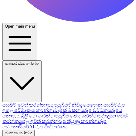
Open main menu
සංස්කරණය කරන්න
පසුබිම් ඉවත් කරන්නා
සුදු පසුබිම
විනිවිද පෙනෙන පසුබිම
රූප
ඉහළ පරිමාණය කරන්නා
මැජික් මකනය
රූප වර්ධකය
රූපය
නොපැහැදිලි නොකරන්න
පසුබිම බොඳ කරන්න
පුද්ගලයා ඉවත්
කරන්න
පෙළ ඉවත් කරන්න
රූප තියුණු කරන්නා
රූප
ඩෙනොයිසර්
AI රූප විස්තාරකය
ජනනය කරන්න