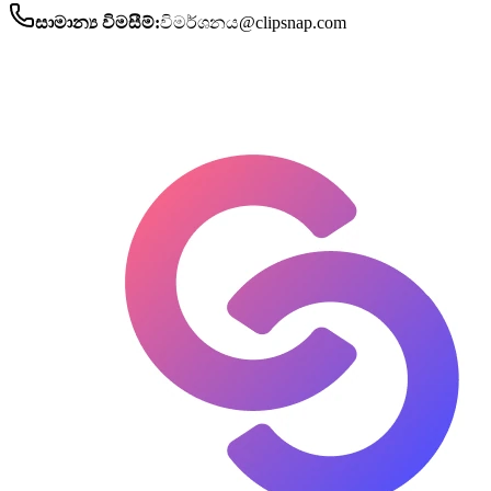
සාමාන්‍ය විමසීම්:
විමර්ශනය@clipsnap.com