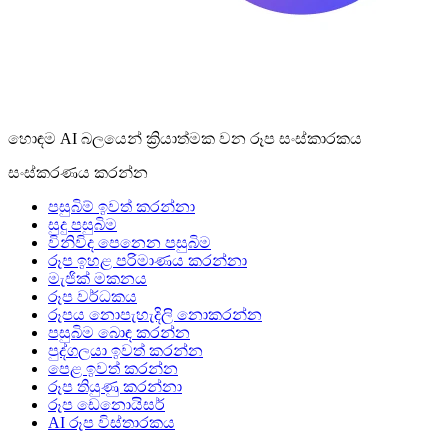
හොඳම AI බලයෙන් ක්‍රියාත්මක වන රූප සංස්කාරකය
සංස්කරණය කරන්න
පසුබිම් ඉවත් කරන්නා
සුදු පසුබිම
විනිවිද පෙනෙන පසුබිම
රූප ඉහළ පරිමාණය කරන්නා
මැජික් මකනය
රූප වර්ධකය
රූපය නොපැහැදිලි නොකරන්න
පසුබිම බොඳ කරන්න
පුද්ගලයා ඉවත් කරන්න
පෙළ ඉවත් කරන්න
රූප තියුණු කරන්නා
රූප ඩෙනොයිසර්
AI රූප විස්තාරකය