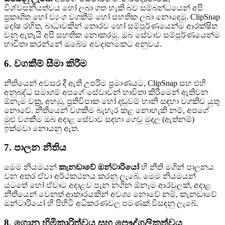
විශ්වසනීයත්වය හෝ ලබා ගත හැකි බව සම්බන්ධයෙන් අපි
ප්‍රකාශිත හෝ ව්‍යංග වගකීම් හෝ සහතික ලබා නොදෙමු. ClipSnap
දෝෂ රහිත, බාධාවකින් තොරව හෝ සම්පූර්ණයෙන්ම ආරක්ෂිත
වනු ඇතැයි අපි සහතික නොකරමු. ඔබ සේවාව සම්පූර්ණයෙන්ම
භාවිතා කරන්නේ ඔබේම අවදානමකට අනුවය.
6. වගකීම් සීමා කිරීම
නීතියෙන් අවසර දී ඇති උපරිම ප්‍රමාණයට, ClipSnap සහ එහි
අනුබද්ධ සමාගම් අපගේ සේවාවන් භාවිතා කිරීමෙන් ඇතිවන
ඕනෑම වක්‍ර, අහඹු, ප්‍රතිවිපාක හෝ දඬුවම් හානි සඳහා වගකිව යුතු
නොවේ. නීතියෙන් වගකීම බැහැර කළ නොහැකි නම්, අපගේ
මුළු වගකීම ඔබ අදාළ සේවාව සඳහා ගෙවූ මුදල (ඇත්නම්)
ඉක්මවා නොයනු ඇත.
7. පාලන නීතිය
මෙම නියමයන්
කැනඩාවේ ඔන්ටාරියෝ
හි නීති මගින් පාලනය
වන අතර ඒවා අර්ථකථනය කරනු ලැබේ. මෙම නියමයන්
යටතේ හෝ ඒවාට අදාළව පැන නගින ඕනෑම ආරවුලක්, අදාළ
නීතියෙන් වෙනත් ආකාරයකින් අවශ්‍ය නොවේ නම්, කැනඩාවේ
ඔන්ටාරියෝ හි පිහිටි අධිකරණවල පමණක් විසඳනු ලැබේ.
8. ගොනු හිමිකාරිත්වය සහ පෞද්ගලිකත්වය