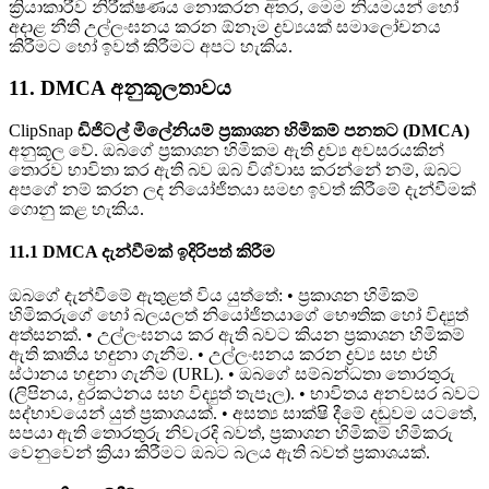
ක්‍රියාකාරීව නිරීක්ෂණය නොකරන අතර, මෙම නියමයන් හෝ
අදාළ නීති උල්ලංඝනය කරන ඕනෑම ද්‍රව්‍යයක් සමාලෝචනය
කිරීමට හෝ ඉවත් කිරීමට අපට හැකිය.
11. DMCA අනුකූලතාවය
ClipSnap
ඩිජිටල් මිලේනියම් ප්‍රකාශන හිමිකම් පනතට (DMCA)
අනුකූල වේ. ඔබගේ ප්‍රකාශන හිමිකම ඇති ද්‍රව්‍ය අවසරයකින්
තොරව භාවිතා කර ඇති බව ඔබ විශ්වාස කරන්නේ නම්, ඔබට
අපගේ නම් කරන ලද නියෝජිතයා සමඟ ඉවත් කිරීමේ දැන්වීමක්
ගොනු කළ හැකිය.
11.1 DMCA දැන්වීමක් ඉදිරිපත් කිරීම
ඔබගේ දැන්වීමේ ඇතුළත් විය යුත්තේ: • ප්‍රකාශන හිමිකම්
හිමිකරුගේ හෝ බලයලත් නියෝජිතයාගේ භෞතික හෝ විද්‍යුත්
අත්සනක්. • උල්ලංඝනය කර ඇති බවට කියන ප්‍රකාශන හිමිකම්
ඇති කෘතිය හඳුනා ගැනීම. • උල්ලංඝනය කරන ද්‍රව්‍ය සහ එහි
ස්ථානය හඳුනා ගැනීම (URL). • ඔබගේ සම්බන්ධතා තොරතුරු
(ලිපිනය, දුරකථනය සහ විද්‍යුත් තැපෑල). • භාවිතය අනවසර බවට
සද්භාවයෙන් යුත් ප්‍රකාශයක්. • අසත්‍ය සාක්ෂි දීමේ දඬුවම යටතේ,
සපයා ඇති තොරතුරු නිවැරදි බවත්, ප්‍රකාශන හිමිකම් හිමිකරු
වෙනුවෙන් ක්‍රියා කිරීමට ඔබට බලය ඇති බවත් ප්‍රකාශයක්.