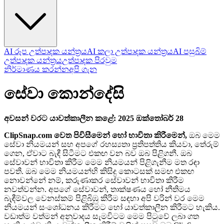
AI රූප උත්පාදක යන්ත්‍රය
AI කලා උත්පාදක යන්ත්‍රය
AI පසුබිම්
උත්පාදක යන්ත්‍රය
උත්පාදක පිරවුම
නිර්මාණය කරන්න
අපි ගැන
සේවා කොන්දේසි
අවසන් වරට යාවත්කාලීන කළේ: 2025 ඔක්තෝබර් 28
ClipSnap.com වෙත පිවිසීමෙන් හෝ භාවිතා කිරීමෙන්,
ඔබ මෙම
සේවා නියමයන් සහ අපගේ රහස්‍යතා ප්‍රතිපත්තිය කියවා, තේරුම්
ගෙන, ඒවාට බැඳී සිටීමට එකඟ වන බව ඔබ පිළිගනී. ඔබ
සේවාවන් භාවිතා කිරීම මෙම නියමයන් පිළිගැනීම මත රඳා
පවතී. ඔබ මෙම නියමයන්හි කිසිදු කොටසක් සමඟ එකඟ
නොවන්නේ නම්, කරුණාකර සේවාවන් භාවිතා කිරීම
නවත්වන්න. අපගේ සේවාවන්, තාක්ෂණය හෝ නීතිමය
බැඳීම්වල වෙනස්කම් පිළිබිඹු කිරීම සඳහා අපි වරින් වර මෙම
නියමයන් සංශෝධනය කිරීමට හෝ යාවත්කාලීන කිරීමට හැකිය.
වඩාත්ම වත්මන් අනුවාදය සැමවිටම මෙම පිටුවේ ලබා ගත