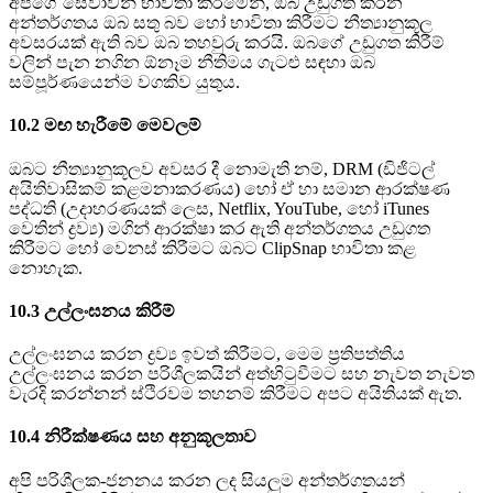
අපගේ සේවාවන් භාවිතා කිරීමෙන්, ඔබ උඩුගත කරන
අන්තර්ගතය ඔබ සතු බව හෝ භාවිතා කිරීමට නීත්‍යානුකූල
අවසරයක් ඇති බව ඔබ තහවුරු කරයි. ඔබගේ උඩුගත කිරීම්
වලින් පැන නගින ඕනෑම නීතිමය ගැටළු සඳහා ඔබ
සම්පූර්ණයෙන්ම වගකිව යුතුය.
10.2 මඟ හැරීමේ මෙවලම්
ඔබට නීත්‍යානුකූලව අවසර දී නොමැති නම්, DRM (ඩිජිටල්
අයිතිවාසිකම් කළමනාකරණය) හෝ ඒ හා සමාන ආරක්ෂණ
පද්ධති (උදාහරණයක් ලෙස, Netflix, YouTube, හෝ iTunes
වෙතින් ද්‍රව්‍ය) මගින් ආරක්ෂා කර ඇති අන්තර්ගතය උඩුගත
කිරීමට හෝ වෙනස් කිරීමට ඔබට ClipSnap භාවිතා කළ
නොහැක.
10.3 උල්ලංඝනය කිරීම්
උල්ලංඝනය කරන ද්‍රව්‍ය ඉවත් කිරීමට, මෙම ප්‍රතිපත්තිය
උල්ලංඝනය කරන පරිශීලකයින් අත්හිටුවීමට සහ නැවත නැවත
වැරදි කරන්නන් ස්ථිරවම තහනම් කිරීමට අපට අයිතියක් ඇත.
10.4 නිරීක්ෂණය සහ අනුකූලතාව
අපි පරිශීලක-ජනනය කරන ලද සියලුම අන්තර්ගතයන්