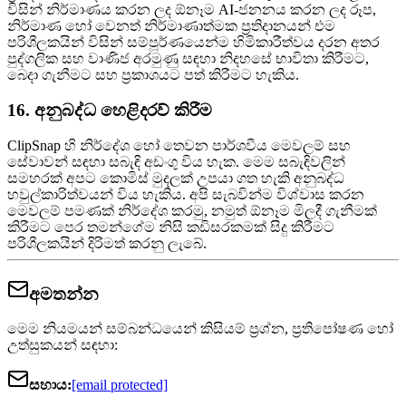
විසින් නිර්මාණය කරන ලද ඕනෑම AI-ජනනය කරන ලද රූප,
නිර්මාණ හෝ වෙනත් නිර්මාණාත්මක ප්‍රතිදානයන් එම
පරිශීලකයින් විසින් සම්පූර්ණයෙන්ම හිමිකාරීත්වය දරන අතර
පුද්ගලික සහ වාණිජ අරමුණු සඳහා නිදහසේ භාවිතා කිරීමට,
බෙදා ගැනීමට සහ ප්‍රකාශයට පත් කිරීමට හැකිය.
16. අනුබද්ධ හෙළිදරව් කිරීම
ClipSnap හි නිර්දේශ හෝ තෙවන පාර්ශවීය මෙවලම් සහ
සේවාවන් සඳහා සබැඳි අඩංගු විය හැක. මෙම සබැඳිවලින්
සමහරක් අපට කොමිස් මුදලක් උපයා ගත හැකි අනුබද්ධ
හවුල්කාරිත්වයන් විය හැකිය. අපි සැබවින්ම විශ්වාස කරන
මෙවලම් පමණක් නිර්දේශ කරමු, නමුත් ඕනෑම මිලදී ගැනීමක්
කිරීමට පෙර තමන්ගේම නිසි කඩිසරකමක් සිදු කිරීමට
පරිශීලකයින් දිරිමත් කරනු ලැබේ.
අමතන්න
මෙම නියමයන් සම්බන්ධයෙන් කිසියම් ප්‍රශ්න, ප්‍රතිපෝෂණ හෝ
උත්සුකයන් සඳහා:
සහාය:
[email protected]