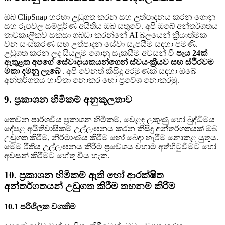
ඔබ ClipSnap හරහා උඩුගත කරන සහ උත්පාදනය කරන ගොනු
සහ රූපවල සම්පූර්ණ අයිතිය ඔබ සතුවේ. අපි ඔබේ අන්තර්ගතය
තාවකාලිකව සකසා ගබඩා කරන්නේ AI බලයෙන් ක්‍රියාත්මක
වන සංස්කරණ සහ උත්පාදන සේවා සැපයීම සඳහා පමණි.
උඩුගත කරන ලද සියලුම ගොනු සැකසීම අවසන් වී
පැය 24ක්
ඇතුළත අපගේ සේවාදායකයන්ගෙන් ස්වයංක්‍රීයව සහ ස්ථිරවම
මකා දමනු ලැබේ
. අපි වෙනත් කිසිදු අරමුණක් සඳහා ඔබේ
අන්තර්ගතය භාවිතා නොකර හෝ ප්‍රවේශ නොකරමු.
9. ප්‍රකාශන හිමිකම් අනුකූලතාව
තෙවන පාර්ශවීය ප්‍රකාශන හිමිකම්, වෙළඳ ලකුණු හෝ බුද්ධිමය
දේපළ අයිතිවාසිකම් උල්ලංඝනය කරන කිසිදු අන්තර්ගතයක් ඔබ
උඩුගත කිරීම, නිර්මාණය කිරීම හෝ බෙදා හැරීම නොකළ යුතුය.
මෙම රීතිය උල්ලංඝනය කිරීම ප්‍රවේශය වහාම අත්හිටුවීමට හෝ
අවසන් කිරීමට හේතු විය හැක.
10. ප්‍රකාශන හිමිකම් ඇති හෝ ආරක්ෂිත
අන්තර්ගතයන් උඩුගත කිරීම තහනම් කිරීම
10.1 පරිශීලක වගකීම