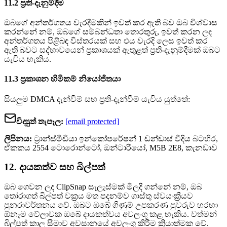
11.2 ප්‍රති-දැනුම්දීම
ඔබගේ අන්තර්ගතය වැරදීමකින් ඉවත් කර ඇති බව ඔබ විශ්වාස
කරන්නේ නම්, ඔබගේ සම්බන්ධතා තොරතුරු, ඉවත් කරන ලද
අන්තර්ගතය පිළිබඳ විස්තරයක් සහ එය වැරදි ලෙස ඉවත් කර
ඇති බවට සද්භාවයෙන් ප්‍රකාශයක් ඇතුළත් ප්‍රති-දැනුම්දීමක් ඔබට
යැවිය හැකිය.
11.3 ප්‍රකාශන හිමිකම් නියෝජිතයා
සියලුම DMCA දැන්වීම් සහ ප්‍රති-දැන්වීම් යැවිය යුත්තේ:
විද්‍යුත් තැපෑල:
[email protected]
ලිපිනය:
ට්‍රාන්ස්මීඩියා ඉන්කෝපරේෂන් 1 ඩන්ඩාස් වීදිය බටහිර,
ඒකකය 2554 ටොරොන්ටෝ, ඔන්ටාරියෝ, M5B 2E8, කැනඩාව
12. දායකත්ව සහ බිල්පත්
ඔබ ගෙවන ලද ClipSnap සැලැස්මක් මිලදී ගන්නේ නම්, ඔබ
තෝරාගත් බිල්පත් චක්‍රය මත පදනම්ව ගාස්තු ස්වයංක්‍රීයව
පුනරාවර්තනය වේ. ඔබට ඔබේ ගිණුම් උපකරණ පුවරුව හරහා
ඕනෑම වේලාවක ඔබේ දායකත්වය අවලංගු කළ හැකිය. වත්මන්
බිල්පත් කාල සීමාව අවසානයේ අවලංගු කිරීම ක්‍රියාත්මක වේ.