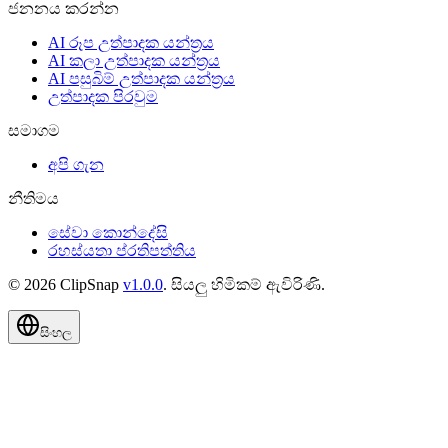
ජනනය කරන්න
AI රූප උත්පාදක යන්ත්‍රය
AI කලා උත්පාදක යන්ත්‍රය
AI පසුබිම් උත්පාදක යන්ත්‍රය
උත්පාදක පිරවුම
සමාගම
අපි ගැන
නීතිමය
සේවා කොන්දේසි
රහස්යතා ප්රතිපත්තිය
©
2026
ClipSnap
v
1.0.0
.
සියලු හිමිකම් ඇවිරිණි
.
සිංහල