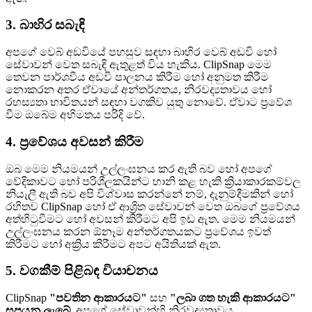
3. බාහිර සබැඳි
අපගේ වෙබ් අඩවියේ පහසුව සඳහා බාහිර වෙබ් අඩවි හෝ
සේවාවන් වෙත සබැඳි ඇතුළත් විය හැකිය. ClipSnap මෙම
තෙවන පාර්ශවීය අඩවි පාලනය කිරීම හෝ අනුමත කිරීම
නොකරන අතර ඒවායේ අන්තර්ගතය, නිරවද්‍යතාවය හෝ
රහස්‍යතා භාවිතයන් සඳහා වගකිව යුතු නොවේ. ඒවාට ප්‍රවේශ
වීම ඔබේම අභිමතය පරිදි වේ.
4. ප්‍රවේශය අවසන් කිරීම
ඔබ මෙම නියමයන් උල්ලංඝනය කර ඇති බව හෝ අපගේ
වේදිකාවට හෝ පරිශීලකයින්ට හානි කළ හැකි ක්‍රියාකාරකම්වල
නියැලී ඇති බව අපි විශ්වාස කරන්නේ නම්, දැනුම්දීමකින් හෝ
රහිතව ClipSnap හෝ ඒ ආශ්‍රිත සේවාවන් වෙත ඔබගේ ප්‍රවේශය
අත්හිටුවීමට හෝ අවසන් කිරීමට අපි ඉඩ ඇත. මෙම නියමයන්
උල්ලංඝනය කරන ඕනෑම අන්තර්ගතයකට ප්‍රවේශය ඉවත්
කිරීමට හෝ අක්‍රිය කිරීමට අපට අයිතියක් ඇත.
5. වගකීම් පිළිබඳ වියාචනය
ClipSnap
"පවතින ආකාරයට"
සහ
"ලබා ගත හැකි ආකාරයට"
සපයනු ලැබේ.
අපගේ සේවාවන්හි නිරවද්‍යතාවය,