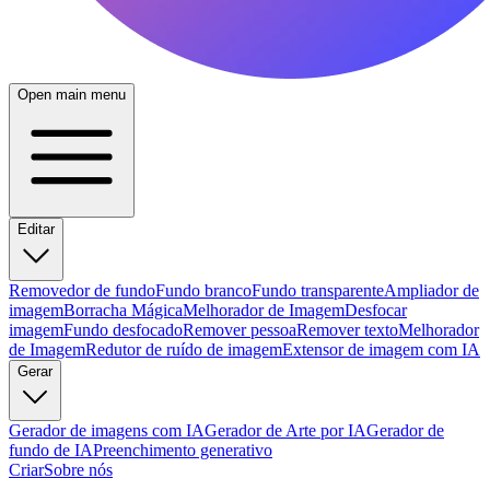
Open main menu
Editar
Removedor de fundo
Fundo branco
Fundo transparente
Ampliador de
imagem
Borracha Mágica
Melhorador de Imagem
Desfocar
imagem
Fundo desfocado
Remover pessoa
Remover texto
Melhorador
de Imagem
Redutor de ruído de imagem
Extensor de imagem com IA
Gerar
Gerador de imagens com IA
Gerador de Arte por IA
Gerador de
fundo de IA
Preenchimento generativo
Criar
Sobre nós