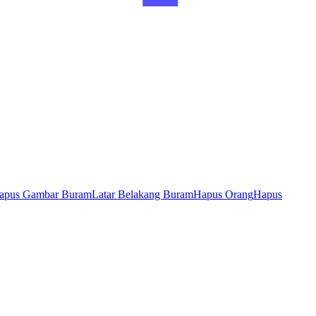
apus Gambar Buram
Latar Belakang Buram
Hapus Orang
Hapus