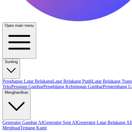
Open main menu
Sunting
Penghapus Latar Belakang
Latar Belakang Putih
Latar Belakang Tran
Teks
Penajam Gambar
Penghilang Kebisingan Gambar
Pengembang G
Menghasilkan
Generator Gambar AI
Generator Seni AI
Generator Latar Belakang AI
Membuat
Tentang Kami