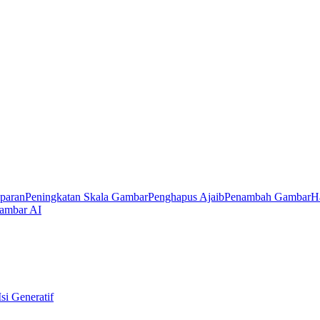
sparan
Peningkatan Skala Gambar
Penghapus Ajaib
Penambah Gambar
H
ambar AI
Isi Generatif