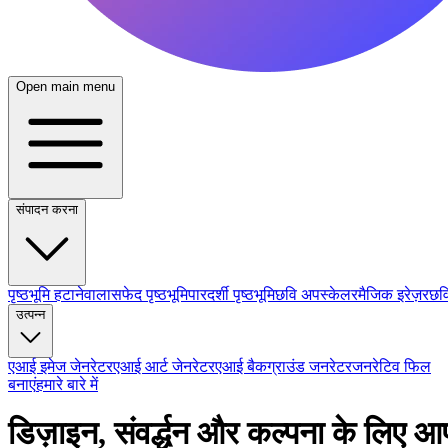
Open main menu
संपादन करना
पृष्ठभूमि हटानेवाला
सफेद पृष्ठभूमि
पारदर्शी पृष्ठभूमि
छवि अपस्केलर
मैजिक इरेज़र
छवि
उत्पन्न
एआई इमेज जेनरेटर
एआई आर्ट जेनरेटर
एआई बैकग्राउंड जनरेटर
जनरेटिव फिल
बनाएं
हमारे बारे में
डिज़ाइन, संवर्द्धन और कल्पना के लि