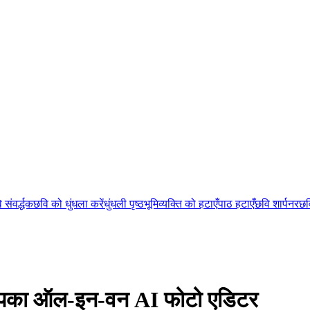
 संवर्द्धक
छवि को धुंधला करें
धुंधली पृष्ठभूमि
व्यक्ति को हटाएँ
पाठ हटाएँ
छवि शार्पनर
छव
ए आपका ऑल-इन-वन AI फोटो एडिटर